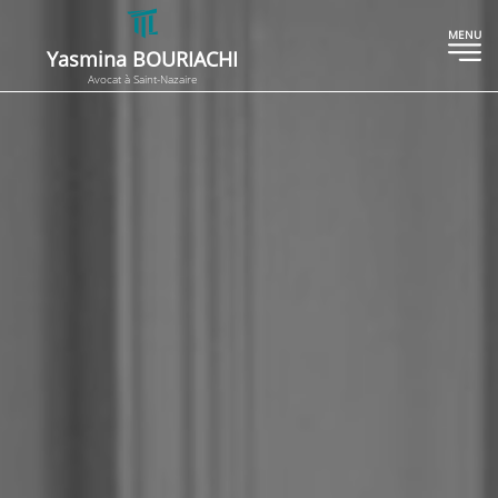
MENU
Yasmina BOURIACHI
Avocat à Saint-Nazaire