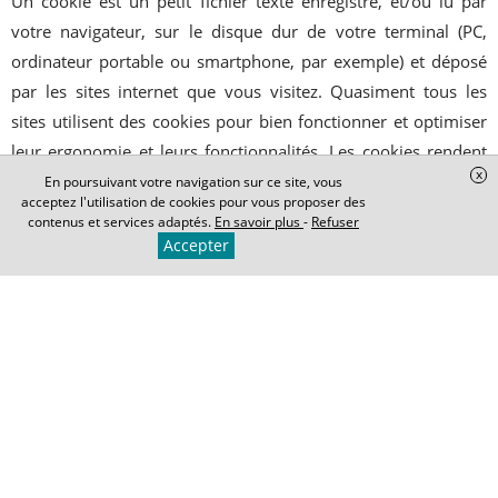
Un cookie est un petit fichier texte enregistré, et/ou lu par
votre navigateur, sur le disque dur de votre terminal (PC,
ordinateur portable ou smartphone, par exemple) et déposé
par les sites internet que vous visitez. Quasiment tous les
sites utilisent des cookies pour bien fonctionner et optimiser
leur ergonomie et leurs fonctionnalités. Les cookies rendent
x
également les interactions avec les sites plus sécurisées et
En poursuivant votre navigation sur ce site, vous
acceptez l'utilisation de cookies pour vous proposer des
rapides, dans la mesure où ceux-ci peuvent se souvenir de
contenus et services adaptés.
En savoir plus
-
Refuser
vos préférences (telles que votre identifiant et votre langue)
Accepter
en renvoyant les informations qu’ils contiennent au site
d’origine (cookie interne) ou à un autre site auquel ils
appartiennent (cookie tiers), lorsque vous visitez à nouveau le
site concerné à partir du même terminal. Selon leur fonction
et le but de leur utilisation, les cookies sont classés parmi les
catégories décrites ci-dessous et utilisées sur la Site:
Les cookies absolument nécessaires
vous permettent de vous
déplacer sur le site et d’utiliser ses fonctionnalités de base. Ils